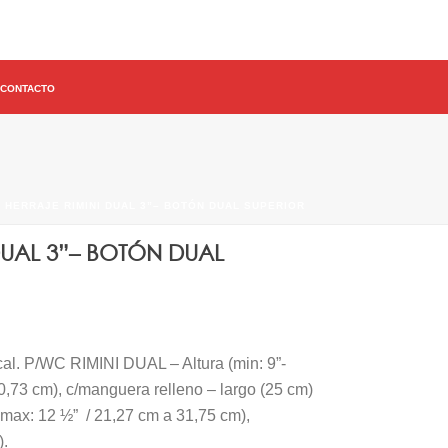
CONTACTO
– HERRAJE RIMINI DUAL 3”– BOTÓN DUAL SUPERIOR
 DUAL 3”– BOTÓN DUAL
tical. P/WC RIMINI DUAL – Altura (min: 9”-
0,73 cm), c/manguera relleno – largo (25 cm)
 max: 12 ½” / 21,27 cm a 31,75 cm),
).