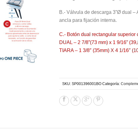
B.- Válvula de descarga 3”Ø dual – A
ancla para fijación interna.
C.- Botón dual rectangular super
DUAL – 2 7/8”(73 mm) x 1 9/16” 
TIARA – 1 3/8″ (35mm) X 4 1/16″ (1
SKU:
SP001396001BO
Categoría:
Compleme