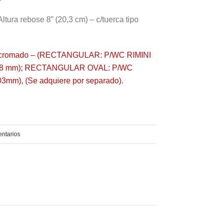
ltura rebose 8” (20,3 cm) – c/tuerca tipo
ior cromado – (RECTANGULAR: P/WC RIMINI
(39,8 mm); RECTANGULAR OVAL: P/WC
03mm), (Se adquiere por separado).
ntarios