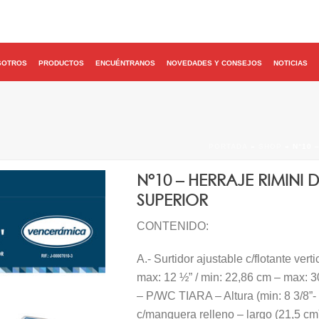
SOTROS
PRODUCTOS
ENCUÉNTRANOS
NOVEDADES Y CONSEJOS
NOTICIAS
PORTADA
»
SHOP
»
N°10 
N°10 – HERRAJE RIMINI
SUPERIOR
CONTENIDO:
A.- Surtidor ajustable c/flotante ver
max: 12 ½” / min: 22,86 cm – max: 3
– P/WC TIARA – Altura (min: 8 3/8”-
c/manguera relleno – largo (21,5 cm