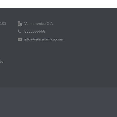
6103
Venceramica C.A.
5555555555
info@venceramica.com
do.