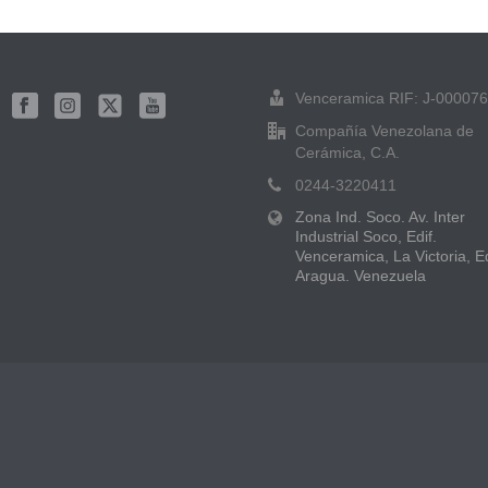
Venceramica RIF: J-00007
Compañía Venezolana de
Cerámica, C.A.
0244-3220411
Zona Ind. Soco. Av. Inter
Industrial Soco, Edif.
Venceramica, La Victoria, E
Aragua. Venezuela