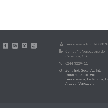
Venceramica RIF: J-00007
Compañía Venezolana de
Cerámica, C.A.
0244-3220411
Zona Ind. Soco. Av. Inter
Industrial Soco, Edif.
Venceramica, La Victoria, E
Aragua. Venezuela