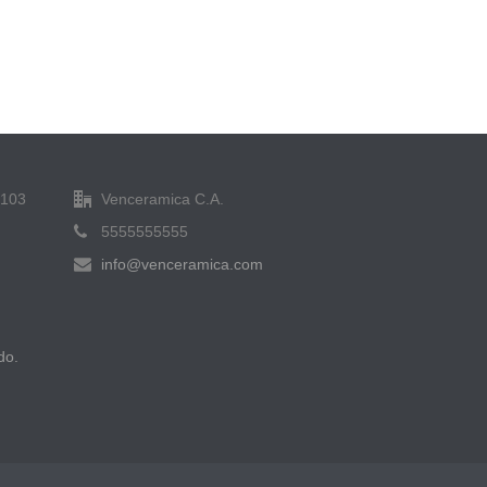
6103
Venceramica C.A.
5555555555
info@venceramica.com
do.