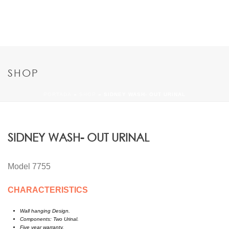
SHOP
PORTADA
»
SHOP
»
SIDNEY WASH- OUT URINAL
SIDNEY WASH- OUT URINAL
Model 7755
CHARACTERISTICS
Wall hanging Design.
Components: Two Urinal.
Five year warranty.