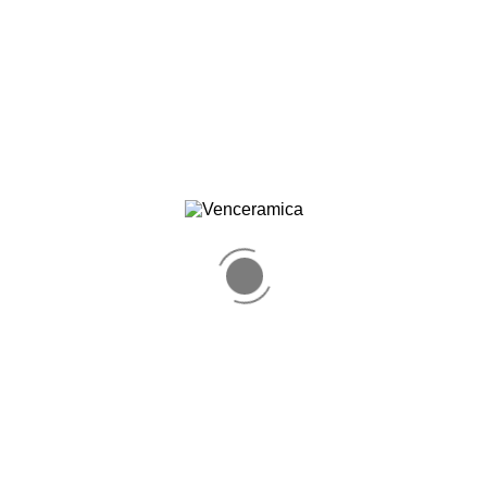
MANIJA PLÁSTICA CROMADA
←
1
2
Mostrando 17–19 de 19 resultados
Venceramica RIF: J-000076103
Compañía Venezolana de Cerámica, C.A.
0244-3220411
Zona Ind. Soco. Av. Inter Industrial Soco, Edif.
Venceramica, La Victoria, Edo. Aragua. Venezuela
Venceramica C.A.
5555555555